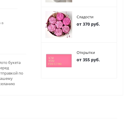
Сладости
 в
от 370 руб.
Открытки
от 355 руб.
ото букета
перед
отправкой по
вашему
желанию