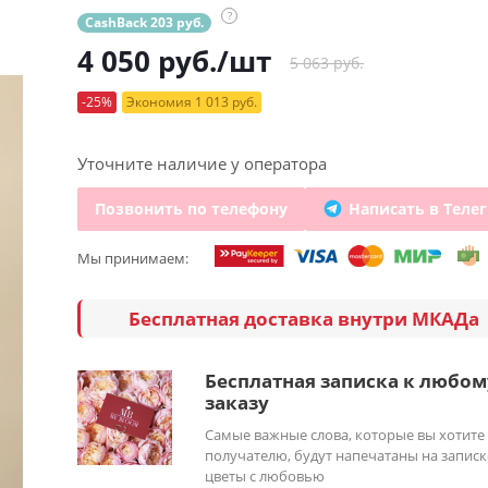
?
CashBack 203 руб.
4 050
руб.
/шт
5 063 руб.
-25%
Экономия 1 013 руб.
Уточните наличие у оператора
Позвонить по телефону
Написать в Теле
Мы принимаем:
Бесплатная доставка внутри МКАДа
Бесплатная записка к любом
заказу
Самые важные слова, которые вы хотите
получателю, будут напечатаны на записк
цветы с любовью