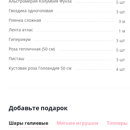
Альстромерия Колумбия Фунза
5 шт
Гвоздика одноголовая
3 шт
Пленка сложная
3 м
Лента атлас
1 м
Гиперикум
3 шт
Роза тепличная (50 см)
5 шт
Писташ
3 шт
Кустовая роза Голландия 50 см
4 шт
Добавьте подарок
Шары гелиевые
Мягкие игрушки
Топперы