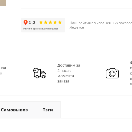
Наш рейтинг выполненных заказов
Яндексе
Ф
Доставим за
ная
2 часа с
 к
момента
заказа
Самовывоз
Тэги