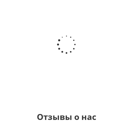
Шар круг
Шар
Шар
Самая
гелиевый
Шар круг
Звезда - С
самая
цифра 1
Моему
днем
(40х102
медвежонку
рождения
см)
(45 см)
1 330
895
900
руб.
руб.
руб.
900
руб.
Отзывы о нас