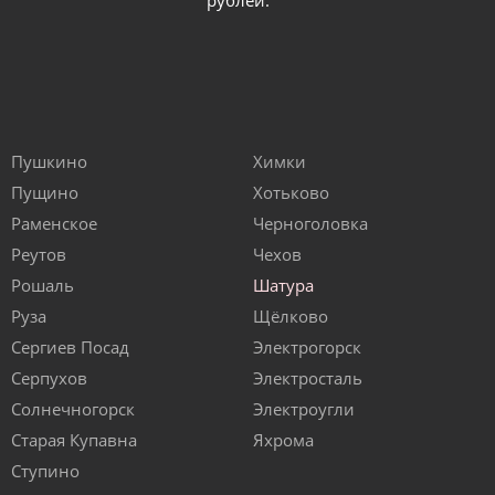
рублей.
Пушкино
Химки
Пущино
Хотьково
Раменское
Черноголовка
Реутов
Чехов
Рошаль
Шатура
Руза
Щёлково
Сергиев Посад
Электрогорск
Серпухов
Электросталь
Солнечногорск
Электроугли
Старая Купавна
Яхрома
Ступино