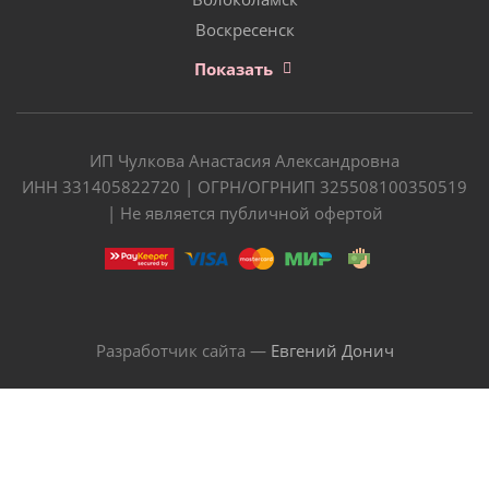
Воскресенск
Показать
ИП Чулкова Анастасия Александровна
ИНН 331405822720 | ОГРН/ОГРНИП 325508100350519
| Не является публичной офертой
Разработчик сайта —
Евгений Донич