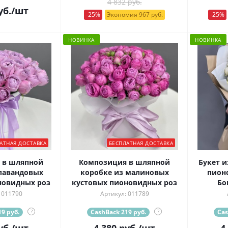
4 832 руб.
уб.
/шт
-25%
Экономия 967 руб.
-25%
НОВИНКА
НОВИНКА
АТНАЯ ДОСТАВКА
БЕСПЛАТНАЯ ДОСТАВКА
 в шляпной
Композиция в шляпной
Букет и
лавандовых
коробке из малиновых
пион
новидных роз
кустовых пионовидных роз
Бо
 011790
Артикул: 011789
9 руб.
?
CashBack 219 руб.
?
Cas
уб.
/шт
4 380
руб.
/шт
4