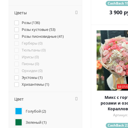
CashBack 19
3 900
р
Цветы
Розы (
136
)
Розы кустовые (
53
)
Розы пионовидные (
41
)
Герберы (
0
)
Тюльпаны (
0
)
Ирисы (
0
)
Пионы (
0
)
Орхидеи (
0
)
Эустомы (
1
)
Хризантемы (
1
)
БЕСПЛ
Ромашки (
0
)
Микс с гор
Ранункулюсы (
0
)
Цвет
розами и оз
Альстромерии (
0
)
Кораллов
Голубой (
2
)
Гортензии (
2
)
Артикул:
Лилии (
0
)
Зеленый (
1
)
Подсолнухи (
0
)
CashBack 23