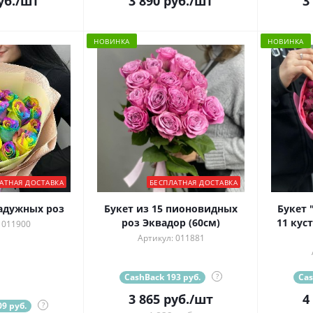
уб.
/шт
3 890
руб.
/шт
3
НОВИНКА
НОВИНКА
АТНАЯ ДОСТАВКА
БЕСПЛАТНАЯ ДОСТАВКА
радужных роз
Букет из 15 пионовидных
Букет 
роз Эквадор (60см)
11 кус
 011900
Артикул: 011881
CashBack 193 руб.
?
Cas
3 865
руб.
/шт
4
9 руб.
?