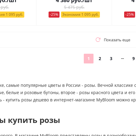
 руб.
5 475 руб.
ия 1 095 руб.
-25%
Экономия 1 095 руб.
-25%
Показать еще
1
2
3
9
ке, самые популярные цветы в России - розы. Вечной классике
, белые и розовые бутоны, второе - розы красного цвета и ег
ь - купить розы дешево в интернет-магазине MyBloom можно кр
ы купить розы
дорого. В магазине MyBloom представлены розы в разнообразии