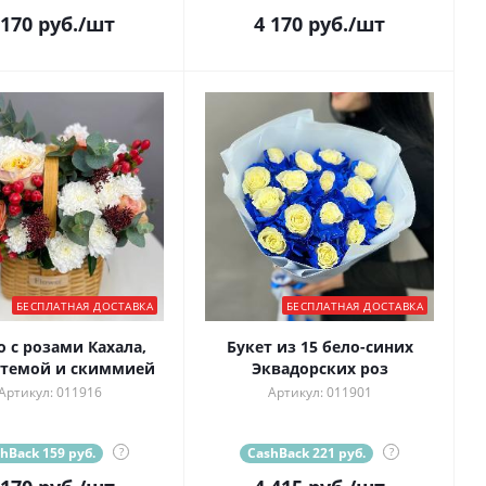
 170
руб.
/шт
4 170
руб.
/шт
БЕСПЛАТНАЯ ДОСТАВКА
БЕСПЛАТНАЯ ДОСТАВКА
 с розами Кахала,
Букет из 15 бело-синих
нтемой и скиммией
Эквадорских роз
Артикул: 011916
Артикул: 011901
hBack 159 руб.
?
CashBack 221 руб.
?