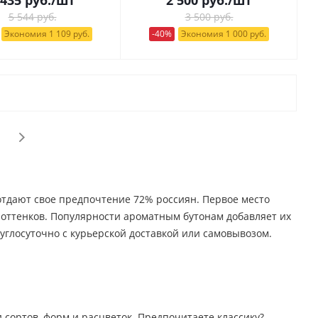
5 544 руб.
3 500 руб.
Экономия 1 109 руб.
-40%
Экономия 1 000 руб.
 отдают свое предпочтение 72% россиян. Первое место
о оттенков. Популярности ароматным бутонам добавляет их
углосуточно с курьерской доставкой или самовывозом.
 сортов, форм и расцветок. Предпочитаете классику?