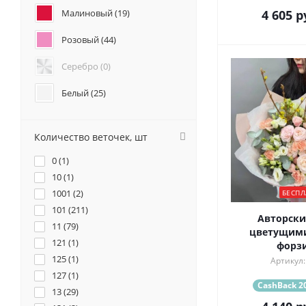
Анемоны (
0
)
Малиновый (
19
)
4 605
р
Гвоздики (
2
)
Розовый (
44
)
Геогрины (
0
)
Гипсофилы (
0
)
Серебро (
0
)
Каллы (
0
)
Маттиола (
0
)
Белый (
25
)
Нарциссы (
0
)
Красный (
27
)
Фрезия (
0
)
Количество веточек, шт
Бордовый (
3
)
0 (
1
)
Желтый (
8
)
10 (
1
)
1001 (
2
)
БЕСПЛ
Коралловый (
9
)
101 (
211
)
Авторски
11 (
Кремовый (
79
)
18
)
цветущим
121 (
1
)
форз
Оранжевый (
9
)
125 (
1
)
Артикул:
127 (
1
)
Персиковый (
7
)
CashBack 20
13 (
29
)