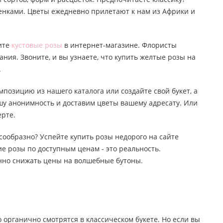
тенками. Цветы ежедневно прилетают к нам из Африки и
пите
кустовые розы
в интернет-магазине. Флористы
ания. Звоните, и вы узнаете, что купить желтые розы на
.
мпозицию из нашего каталога или создайте свой букет, а
ашу анонимность и доставим цветы вашему адресату. Или
ерте.
лесообразно? Успейте купить розы недорого на сайте
е розы по доступным ценам - это реальность.
янно снижать цены на волшебные бутоны.
о органично смотрятся в классическом букете. Но если вы