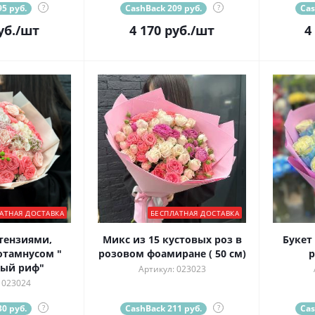
5 руб.
?
CashBack 209 руб.
?
Cas
уб.
/шт
4 170
руб.
/шт
4
АТНАЯ ДОСТАВКА
БЕСПЛАТНАЯ ДОСТАВКА
тензиями,
Микс из 15 кустовых роз в
Букет
отамнусом "
розовом фоамиране ( 50 см)
р
ый риф"
Артикул: 023023
 023024
0 руб.
?
CashBack 211 руб.
?
Cas