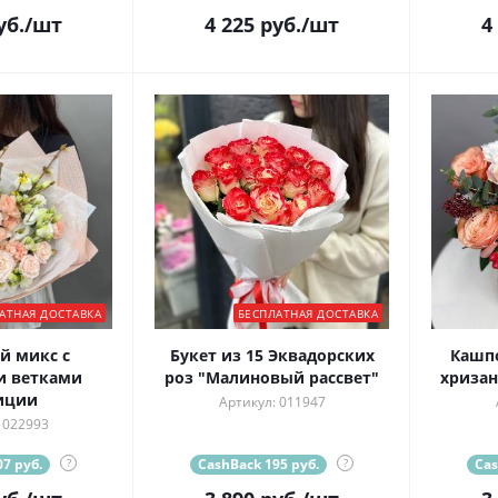
уб.
/шт
4 225
руб.
/шт
4
АТНАЯ ДОСТАВКА
БЕСПЛАТНАЯ ДОСТАВКА
й микс с
Букет из 15 Эквадорских
Кашпо
и ветками
роз "Малиновый рассвет"
хриза
иции
Артикул: 011947
 022993
7 руб.
?
CashBack 195 руб.
?
Cas