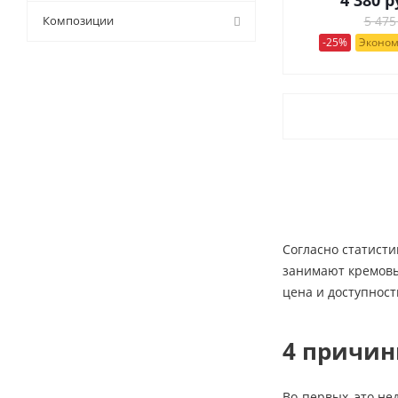
9 (
43
)
Композиции
5 475
-25%
Эконом
Согласно статисти
занимают кремовые
цена и доступност
4 причин
Во-первых, это не