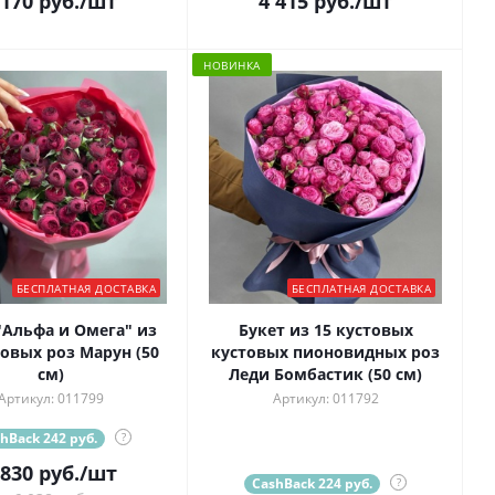
 170
руб.
/шт
4 415
руб.
/шт
НОВИНКА
БЕСПЛАТНАЯ ДОСТАВКА
БЕСПЛАТНАЯ ДОСТАВКА
"Альфа и Омега" из
Букет из 15 кустовых
товых роз Марун (50
кустовых пионовидных роз
см)
Леди Бомбастик (50 см)
Артикул: 011799
Артикул: 011792
hBack 242 руб.
?
 830
руб.
/шт
CashBack 224 руб.
?