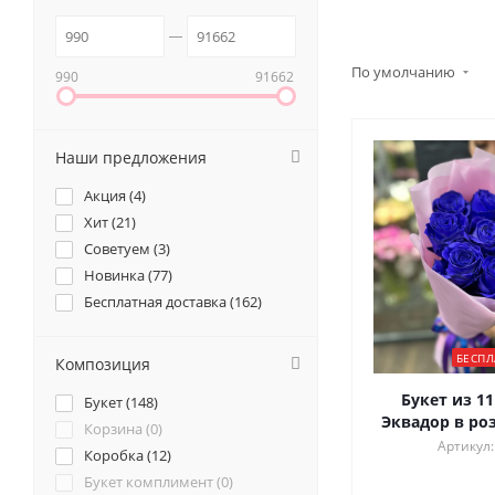
По умолчанию
990
91662
Наши предложения
Акция (
4
)
Хит (
21
)
Советуем (
3
)
Новинка (
77
)
Бесплатная доставка (
162
)
БЕСПЛ
Композиция
Букет из 11
Букет (
148
)
Эквадор в ро
Корзина (
0
)
Артикул:
Коробка (
12
)
Букет комплимент (
0
)