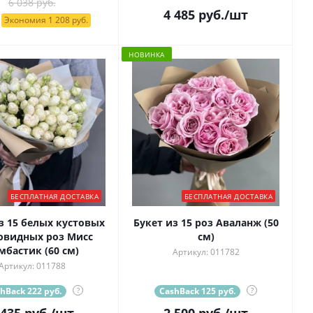
6 038 руб.
4 485
руб.
/шт
Экономия 1 208 руб.
НОВИНКА
БЕСПЛАТНАЯ ДОСТАВКА
БЕСПЛАТНАЯ ДОСТАВКА
з 15 белых кустовых
Букет из 15 роз Аваланж (50
овидных роз Мисс
см)
мбастик (60 см)
Артикул: 011782
Артикул: 011788
hBack 222 руб.
?
CashBack 125 руб.
?
 435
руб.
/шт
2 500
руб.
/шт