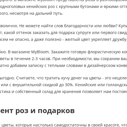
 одноголовых кенийских роз с крупными бутонами и яркими от
рого, несмотря на дальний путь.
мволично. Не можете найти слов благодарности или любви? Ку
, какой оттенок заказать для подарка супруге или первого свид
сем не опасно, а даже полезно - желтый цвет укрепляет дружбу
обно. В магазине MyBloom. Закажите готовую флористическую ко
веты в течение 2-3 часов. При необходимости, мы сохраним в
атно добавим записку с теплыми словами в дизайнерском конв
выгодно. Считаете, что тратить кучу денег на цветы - это неце
или с внушительной скидкой до 30%. Кенийские или голландски
стика и собственный склад для хранения позволяет нам посто
ент роз и подарков
 цветы, которые настолько самодостаточны в своей красоте, чт