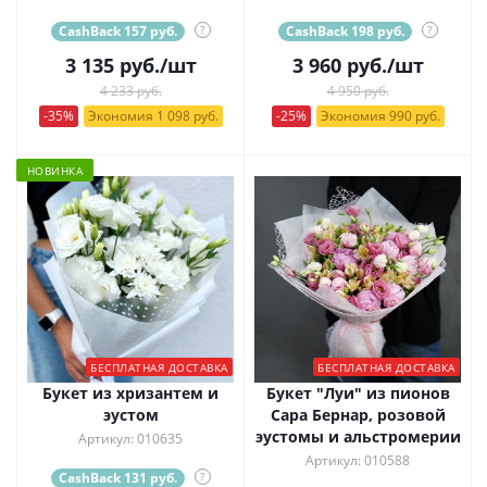
CashBack 157 руб.
?
CashBack 198 руб.
?
3 135
руб.
/шт
3 960
руб.
/шт
4 233 руб.
4 950 руб.
-35%
Экономия 1 098 руб.
-25%
Экономия 990 руб.
НОВИНКА
БЕСПЛАТНАЯ ДОСТАВКА
БЕСПЛАТНАЯ ДОСТАВКА
Букет из хризантем и
Букет "Луи" из пионов
эустом
Сара Бернар, розовой
эустомы и альстромерии
Артикул: 010635
Артикул: 010588
CashBack 131 руб.
?