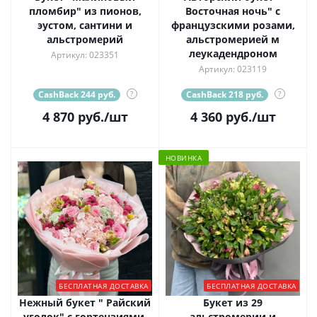
пломбир" из пионов,
Восточная ночь" с
эустом, сантини и
французскими розами,
альстромерий
альстромерией м
леукадендроном
Артикул: 023351
Артикул: 023119
CashBack 244 руб.
?
CashBack 218 руб.
?
4 870
руб.
/шт
4 360
руб.
/шт
НОВИНКА
БЕСПЛАТНАЯ ДОСТАВКА
БЕСПЛАТНАЯ ДОСТАВКА
Нежный букет " Райский
Букет из 29
уголок" с гортензиями,
альстромерии и