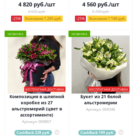
4 820
руб.
/шт
4 560
руб.
/шт
6 025 руб.
5 700 руб.
-25%
Экономия 1 205 руб.
-25%
Экономия 1 140 руб.
НОВИНКА
НОВИНКА
БЕСПЛАТНАЯ ДОСТАВКА
БЕСПЛАТНАЯ ДОСТАВКА
Композиция в шляпной
Букет из 21 белой
коробке из 27
альстромерии
альстромерий (цвет в
Артикул: 009346
ассортименте)
Артикул: 009807
CashBack 228 руб.
?
CashBack 195 руб.
?