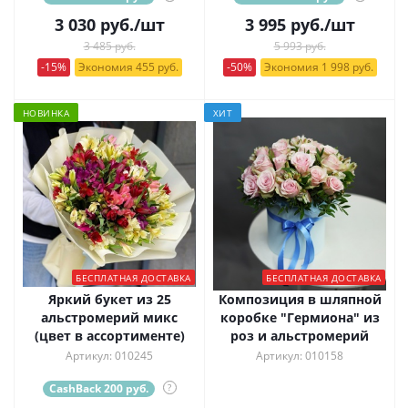
3 030
руб.
/шт
3 995
руб.
/шт
3 485 руб.
5 993 руб.
-15%
Экономия 455 руб.
-50%
Экономия 1 998 руб.
НОВИНКА
ХИТ
БЕСПЛАТНАЯ ДОСТАВКА
БЕСПЛАТНАЯ ДОСТАВКА
Яркий букет из 25
Композиция в шляпной
альстромерий микс
коробке "Гермиона" из
(цвет в ассортименте)
роз и альстромерий
Артикул: 010245
Артикул: 010158
CashBack 200 руб.
?