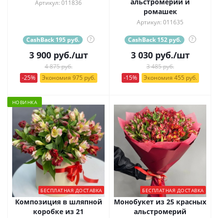
альстромерий и
Артикул: 011836
ромашек
Артикул: 011635
CashBack 195 руб.
?
CashBack 152 руб.
?
3 900
руб.
/шт
3 030
руб.
/шт
4 875 руб.
3 485 руб.
-25%
Экономия 975 руб.
-15%
Экономия 455 руб.
НОВИНКА
БЕСПЛАТНАЯ ДОСТАВКА
БЕСПЛАТНАЯ ДОСТАВКА
Композиция в шляпной
Монобукет из 25 красных
коробке из 21
альстромерий