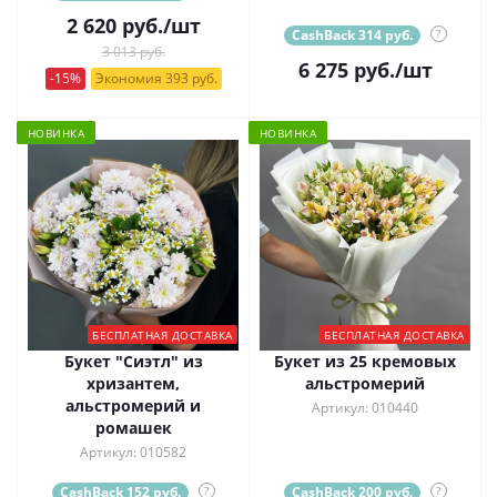
2 620
руб.
/шт
CashBack 314 руб.
?
3 013 руб.
6 275
руб.
/шт
-15%
Экономия 393 руб.
НОВИНКА
НОВИНКА
БЕСПЛАТНАЯ ДОСТАВКА
БЕСПЛАТНАЯ ДОСТАВКА
Букет "Сиэтл" из
Букет из 25 кремовых
хризантем,
альстромерий
альстромерий и
Артикул: 010440
ромашек
Артикул: 010582
CashBack 152 руб.
?
CashBack 200 руб.
?