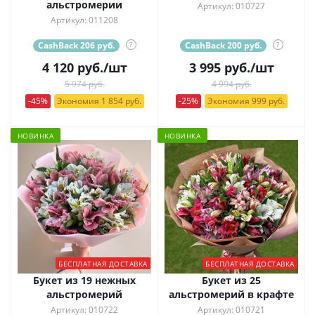
альстромерии
Артикул: 010727
Артикул: 011208
CashBack 206 руб.
?
CashBack 200 руб.
?
4 120
руб.
/шт
3 995
руб.
/шт
5 974 руб.
4 994 руб.
-45%
Экономия 1 854 руб.
-25%
Экономия 999 руб.
НОВИНКА
НОВИНКА
БЕСПЛАТНАЯ ДОСТАВКА
БЕСПЛАТНАЯ ДОСТАВКА
Букет из 19 нежных
Букет из 25
альстромерий
альстромерий в крафте
Артикул: 010722
Артикул: 010721