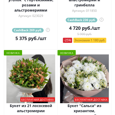
розами и
гринбелла
альстромериями
Артикул: 011850
Артикул: 023029
CashBack 236 руб.
?
4 720
руб.
/шт
CashBack 269 руб.
?
5 900 руб.
5 375
руб.
/шт
-25%
Экономия 1 180 руб.
НОВИНКА
НОВИНКА
БЕСПЛАТНАЯ ДОСТАВКА
БЕСПЛАТНАЯ ДОСТАВКА
Букет из 21 лососевой
Букет "Сальса" из
альстромерии
хризантем,