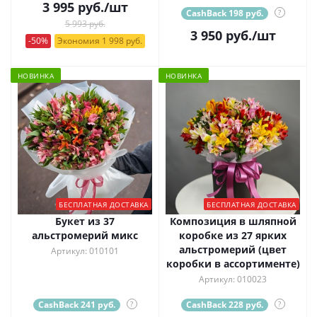
3 995
руб.
/шт
CashBack 198 руб.
?
5 993 руб.
3 950
руб.
/шт
-50%
Экономия 1 998 руб.
НОВИНКА
НОВИНКА
БЕСПЛАТНАЯ ДОСТАВКА
БЕСПЛАТНАЯ ДОСТАВКА
Букет из 37
Композиция в шляпной
альстромерий микс
коробке из 27 ярких
альстромерий (цвет
Артикул: 010101
коробки в ассортименте)
Артикул: 010023
CashBack 241 руб.
?
CashBack 228 руб.
?