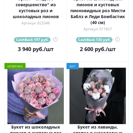
совершенство" из
пионов и кустовых
кустовых роз и
пионовидных роз Мисти
шоколадных пионов
Баблз и Леди Бомбастик
(40 см)
Артикул: 023346
Артикул: 011827
CashBack 197 руб.
?
CashBack 130 руб.
?
3 940
руб.
/шт
2 600
руб.
/шт
НОВИНКА
ХИТ
Букет из шоколадных
Букет из лаванды,
пионов и кустовых роз
хлопка и шоколадных