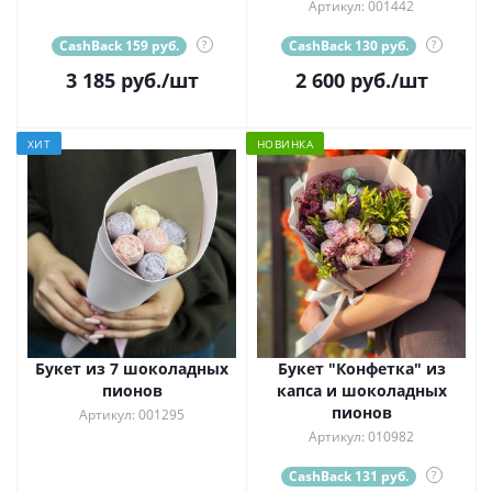
Артикул: 001442
CashBack 159 руб.
?
CashBack 130 руб.
?
3 185
руб.
/шт
2 600
руб.
/шт
ХИТ
НОВИНКА
Букет из 7 шоколадных
Букет "Конфетка" из
пионов
капса и шоколадных
пионов
Артикул: 001295
Артикул: 010982
CashBack 131 руб.
?