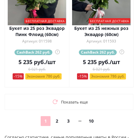
БЕСПЛАТНАЯ ДОСТАВКА
БЕСПЛАТНАЯ ДОСТАВКА
Букет из 25 роз Эквадор
Букет из 25 нежных роз
Пинк Флоид (60см)
Эквадор (60см)
Артикул: 011598
Артикул: 011593
CashBack 262 руб.
?
CashBack 262 руб.
?
5 235
руб.
/шт
5 235
руб.
/шт
6 021 руб.
6 021 руб.
-15%
Экономия 786 руб.
-15%
Экономия 786 руб.
Показать еще
1
2
3
10
Согласно статистике, самые популярные цветы в России -