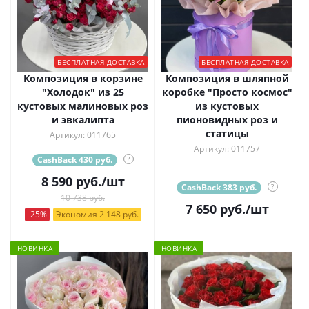
БЕСПЛАТНАЯ ДОСТАВКА
БЕСПЛАТНАЯ ДОСТАВКА
Композиция в корзине
Композиция в шляпной
"Холодок" из 25
коробке "Просто космос"
кустовых малиновых роз
из кустовых
и эвкалипта
пионовидных роз и
статицы
Артикул: 011765
Артикул: 011757
CashBack 430 руб.
?
8 590
руб.
/шт
CashBack 383 руб.
?
10 738 руб.
7 650
руб.
/шт
-25%
Экономия 2 148 руб.
НОВИНКА
НОВИНКА