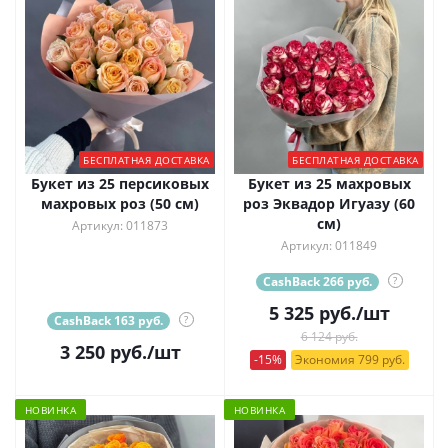
БЕСПЛАТНАЯ ДОСТАВКА
БЕСПЛАТНАЯ ДОСТАВКА
Букет из 25 персиковых
Букет из 25 махровых
махровых роз (50 см)
роз Эквадор Игуазу (60
см)
Артикул: 011873
Артикул: 011849
CashBack 266 руб.
?
5 325
руб.
/шт
CashBack 163 руб.
?
6 124 руб.
3 250
руб.
/шт
-15%
Экономия 799 руб.
НОВИНКА
НОВИНКА