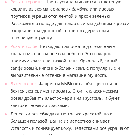
Розы в корзине.
Цветы устанавливаются в плетеную
корзину из эко-материалов - бамбука или ивовых
прутиков, украшаются лентой и яркой зеленью.
Расскажите о поводе для подарка, и мы добавим к розам
в корзине праздничный топпер из дерева или
плюшевую игрушку.
Розы в колбе.
Неувядающая роза под стеклянным
колпаком - настоящее волшебство. Это подарок
премиум класса по низкой цене. Ярко-алый, синий
сапфировый, кипенно-белый - самые популярные и
выразительные оттенки в магазине MyBloom.
Букет из роз.
Флористы MyBloom любят цветы и не
боятся экспериментировать. Стоит к классическим
розам добавить альстромерии или эустомы, и букет
заиграет новыми красками.
Лепестки роз обладают не только красотой, но и
большой пользой. Ванна из лепестков снимает
усталость и тонизирует кожу. Лепестками роз украшают