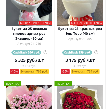
БЕСПЛАТНАЯ ДОСТАВКА
БЕСПЛАТНАЯ ДОСТАВКА
Букет из 25 нежных
Букет из 25 красных роз
пионовидных роз
Эль Торо (40 см)
Эквадор (60 см)
Артикул: 011705
Артикул: 011746
CashBack 266 руб.
?
CashBack 159 руб.
?
5 325
руб.
/шт
3 175
руб.
/шт
6 124 руб.
3 969 руб.
-15%
Экономия 799 руб.
-25%
Экономия 794 руб.
НОВИНКА
НОВИНКА