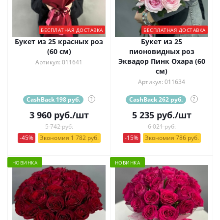
БЕСПЛАТНАЯ ДОСТАВКА
БЕСПЛАТНАЯ ДОСТАВКА
Букет из 25 красных роз
Букет из 25
(60 см)
пионовидных роз
Эквадор Пинк Охара (60
Артикул: 011641
см)
Артикул: 011634
CashBack 198 руб.
?
CashBack 262 руб.
?
3 960
руб.
/шт
5 235
руб.
/шт
5 742 руб.
6 021 руб.
-45%
Экономия 1 782 руб.
-15%
Экономия 786 руб.
НОВИНКА
НОВИНКА