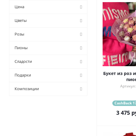
Цена
Цветы
Розы
Пионы
Сладости
Букет из роз 
Подарки
пио
Артикул:
Композиции
CashBack 17
3 475
р