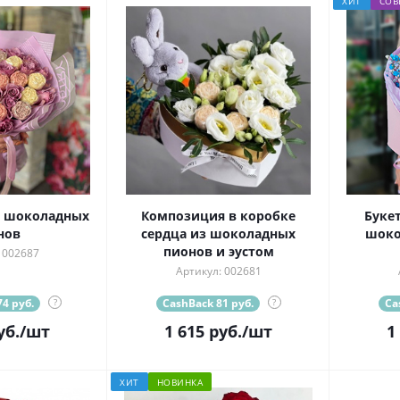
ХИТ
СОВ
и шоколадных
Композиция в коробке
Буке
нов
сердца из шоколадных
шоко
пионов и эустом
 002687
Артикул: 002681
4 руб.
?
CashBack 81 руб.
?
Ca
уб.
/шт
1 615
руб.
/шт
1
ХИТ
НОВИНКА