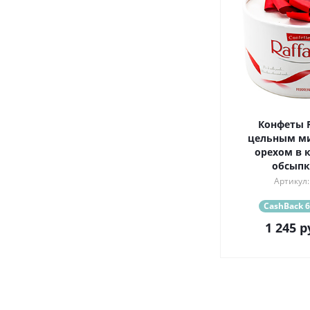
Конфеты Ra
цельным м
орехом в 
обсыпке
Артикул:
CashBack 6
1 245
р