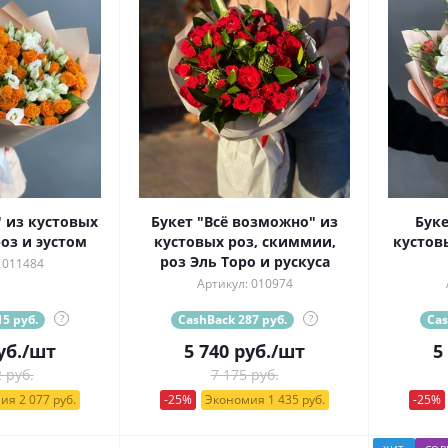
 из кустовых
Букет "Всё возможно" из
Буке
оз и эустом
кустовых роз, скиммии,
кустов
роз Эль Торо и рускуса
 011484
Артикул: 010974
5 руб.
?
CashBack 287 руб.
?
Cas
уб.
/шт
5 740
руб.
/шт
5
 руб.
7 175 руб.
ия 2 077 руб.
-25%
Экономия 1 435 руб.
-25%