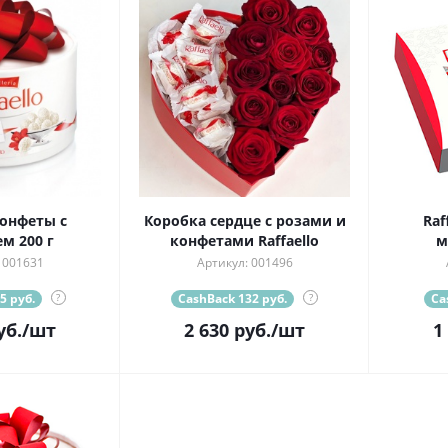
Конфеты с
Коробка сердце с розами и
Raf
м 200 г
конфетами Raffaello
м
 001631
Артикул: 001496
5 руб.
?
CashBack 132 руб.
?
Ca
уб.
/шт
2 630
руб.
/шт
1