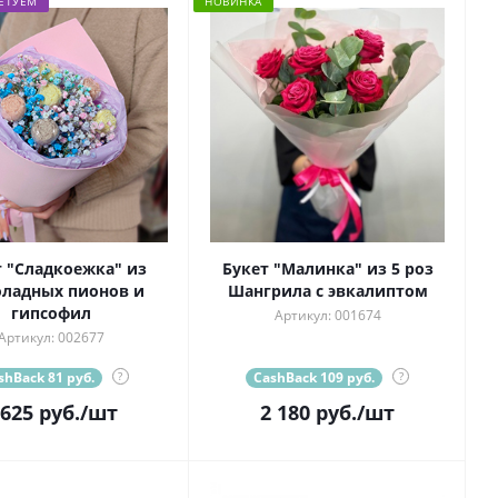
ЕТУЕМ
НОВИНКА
т "Сладкоежка" из
Букет "Малинка" из 5 роз
ладных пионов и
Шангрила с эвкалиптом
гипсофил
Артикул: 001674
Артикул: 002677
shBack 81 руб.
?
CashBack 109 руб.
?
 625
руб.
/шт
2 180
руб.
/шт