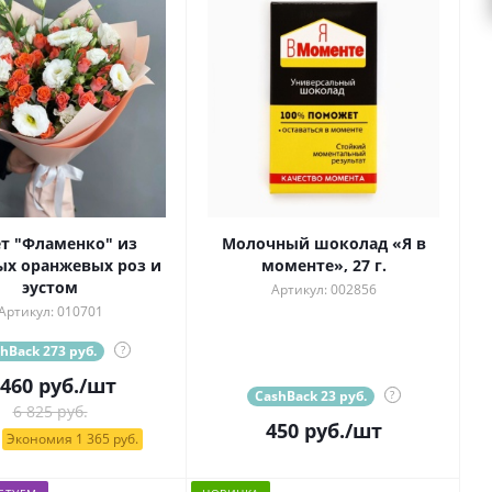
т "Фламенко" из
Молочный шоколад «Я в
ых оранжевых роз и
моменте», 27 г.
эустом
Артикул: 002856
Артикул: 010701
hBack 273 руб.
?
 460
руб.
/шт
CashBack 23 руб.
?
6 825 руб.
450
руб.
/шт
Экономия 1 365 руб.