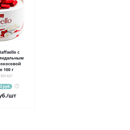
ffaello с
индальным
кокосовой
 100 г
 001421
2 руб.
?
уб.
/шт