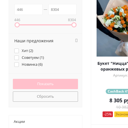
446
8304
Наши предложения
Хит (
2
)
Советуем (
1
)
Букет "Ницца"
Новинка (
6
)
оранжевых р
Артикул:
CashBack 41
Сбросить
8 305
р
10 382
-25%
Эконом
Акции