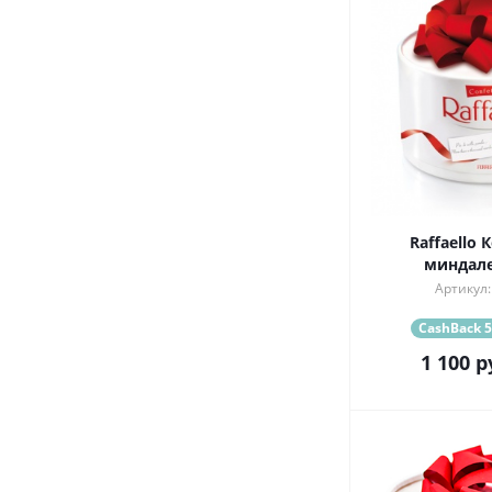
Raffaello 
миндале
Артикул:
CashBack 5
1 100
р