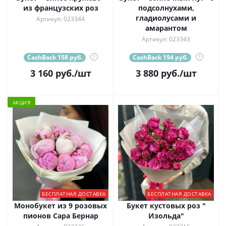
из французских роз
подсолнухами,
гладиолусами и
Артикул: 023344
амарантом
Артикул: 023343
CashBack 158 руб.
?
CashBack 194 руб.
?
3 160
руб.
/шт
3 880
руб.
/шт
АКЦИЯ
БЕСПЛАТНАЯ ДОСТАВКА
БЕСПЛАТНАЯ ДОСТАВКА
Монобукет из 9 розовых
Букет кустовых роз "
пионов Сара Бернар
Изольда"