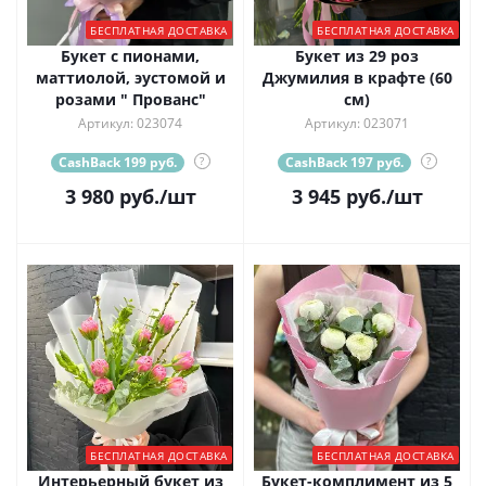
БЕСПЛАТНАЯ ДОСТАВКА
БЕСПЛАТНАЯ ДОСТАВКА
Букет с пионами,
Букет из 29 роз
маттиолой, эустомой и
Джумилия в крафте (60
розами " Прованс"
см)
Артикул: 023074
Артикул: 023071
CashBack 199 руб.
?
CashBack 197 руб.
?
3 980
руб.
/шт
3 945
руб.
/шт
БЕСПЛАТНАЯ ДОСТАВКА
БЕСПЛАТНАЯ ДОСТАВКА
Интерьерный букет из
Букет-комплимент из 5