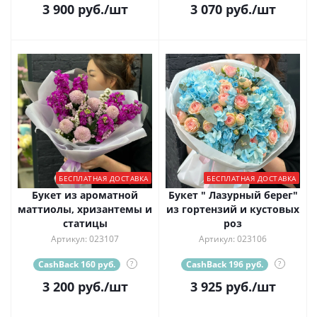
3 900
руб.
/шт
3 070
руб.
/шт
БЕСПЛАТНАЯ ДОСТАВКА
БЕСПЛАТНАЯ ДОСТАВКА
Букет из ароматной
Букет " Лазурный берег"
маттиолы, хризантемы и
из гортензий и кустовых
статицы
роз
Артикул: 023107
Артикул: 023106
CashBack 160 руб.
?
CashBack 196 руб.
?
3 200
руб.
/шт
3 925
руб.
/шт