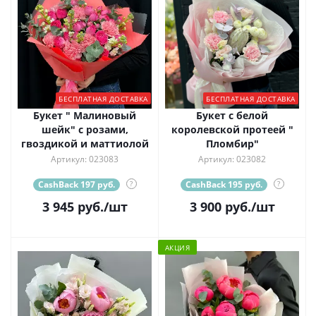
БЕСПЛАТНАЯ ДОСТАВКА
БЕСПЛАТНАЯ ДОСТАВКА
Букет " Малиновый
Букет с белой
шейк" с розами,
королевской протеей "
гвоздикой и маттиолой
Пломбир"
Артикул: 023083
Артикул: 023082
CashBack 197 руб.
?
CashBack 195 руб.
?
3 945
руб.
/шт
3 900
руб.
/шт
АКЦИЯ