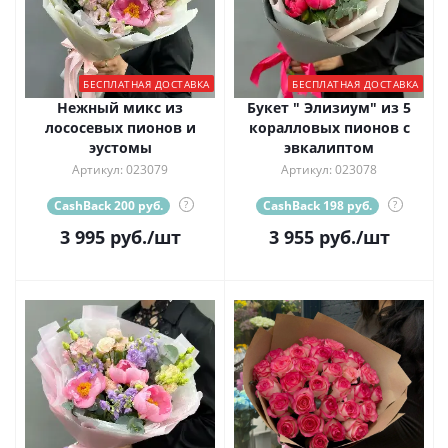
БЕСПЛАТНАЯ ДОСТАВКА
БЕСПЛАТНАЯ ДОСТАВКА
Нежный микс из
Букет " Элизиум" из 5
лососевых пионов и
коралловых пионов с
эустомы
эвкалиптом
Артикул: 023079
Артикул: 023078
CashBack 200 руб.
?
CashBack 198 руб.
?
3 995
руб.
/шт
3 955
руб.
/шт