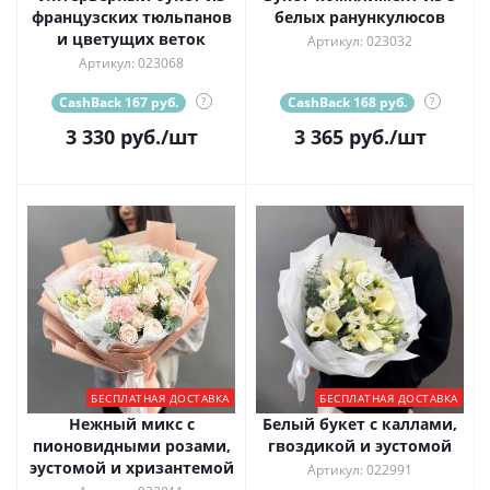
французских тюльпанов
белых ранункулюсов
и цветущих веток
Артикул: 023032
Артикул: 023068
CashBack 167 руб.
?
CashBack 168 руб.
?
3 330
руб.
/шт
3 365
руб.
/шт
БЕСПЛАТНАЯ ДОСТАВКА
БЕСПЛАТНАЯ ДОСТАВКА
Нежный микс с
Белый букет с каллами,
пионовидными розами,
гвоздикой и эустомой
эустомой и хризантемой
Артикул: 022991