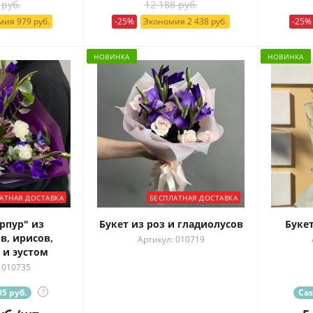
 руб.
12 188 руб.
ия 979 руб.
-25%
Экономия 2 438 руб.
-25%
НОВИНКА
НОВИНКА
АТНАЯ ДОСТАВКА
БЕСПЛАТНАЯ ДОСТАВКА
рпур" из
Букет из роз и гладиолусов
Букет
в, ирисов,
Артикул: 010719
 и эустом
 010735
5 руб.
?
Cas