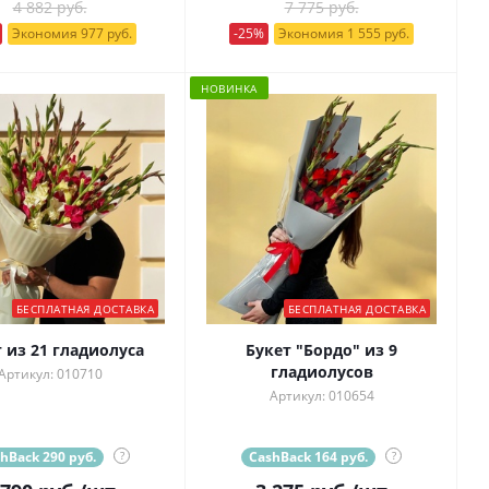
4 882 руб.
7 775 руб.
Экономия 977 руб.
-25%
Экономия 1 555 руб.
НОВИНКА
БЕСПЛАТНАЯ ДОСТАВКА
БЕСПЛАТНАЯ ДОСТАВКА
 из 21 гладиолуса
Букет "Бордо" из 9
гладиолусов
Артикул: 010710
Артикул: 010654
hBack 290 руб.
?
CashBack 164 руб.
?