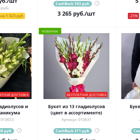
уб.
/шт
5
CashBack 163 руб.
?
 руб.
3 265
руб.
/шт
ия 1 023 руб.
-25%
НОВИНКА
АТНАЯ ДОСТАВКА
БЕСПЛАТНАЯ ДОСТАВКА
ладиолусов и
Букет из 13 гладиолусов
Буке
паникума
(цвет в ассортименте)
 010653
Артикул: 010631
8 руб.
?
CashBack 211 руб.
?
Cas