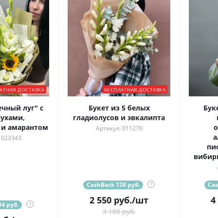
АТНАЯ ДОСТАВКА
БЕСПЛАТНАЯ ДОСТАВКА
ечный луг" с
Букет из 5 белых
Бук
ухами,
гладиолусов и эвкалипта
 и амарантом
о
Артикул: 011276
а
 023343
пи
вибир
CashBack 128 руб.
?
Cas
2 550
руб.
/шт
4
4 руб.
?
3 188 руб.