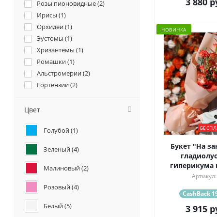
3 880
р
Розы пионовидные (
2
)
Ирисы (
1
)
Орхидеи (
1
)
НОВИНКА
Эустомы (
1
)
Хризантемы (
1
)
Ромашки (
1
)
Альстромерии (
2
)
Гортензии (
2
)
Подсолнухи (
1
)
Гвоздики (
2
)
Цвет
Геогрины (
2
)
БЕСПЛ
Голубой (
1
)
Гладиолус (
23
)
Каллы (
1
)
Букет "На за
Зеленый (
4
)
гладиолус
гиперикума 
Малиновый (
2
)
Артикул:
Розовый (
4
)
CashBack 19
Белый (
5
)
3 915
р