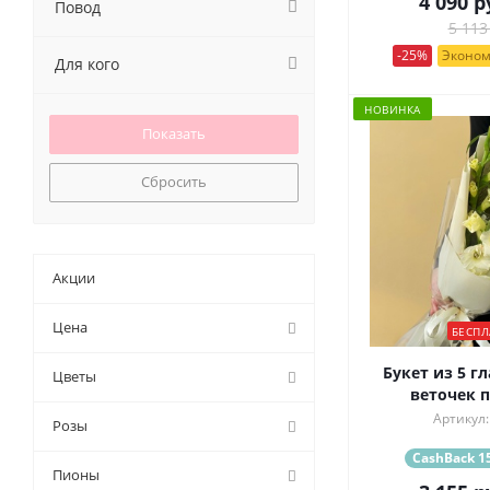
4 090
р
Повод
5 113
-25%
Эконом
Для кого
НОВИНКА
Сбросить
Акции
Цена
БЕСПЛ
Букет из 5 г
Цветы
веточек 
Артикул:
Розы
CashBack 15
Пионы