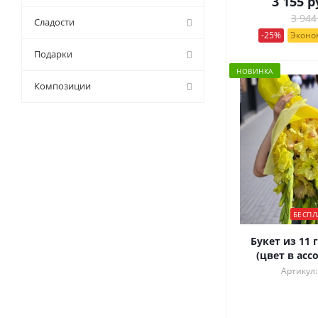
3 155
р
3 944
Сладости
-25%
Эконом
Подарки
НОВИНКА
Композиции
БЕСПЛ
Букет из 11 
(цвет в асс
Артикул: