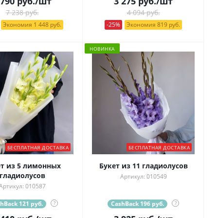
 790
руб.
/шт
3 275
руб.
/шт
7 238 руб.
4 094 руб.
Экономия 1 448 руб.
-25%
Экономия 819 руб.
НОВИНКА
БЕСПЛАТНАЯ ДОСТАВКА
БЕСПЛАТНАЯ ДОСТАВКА
т из 5 лимонных
Букет из 11 гладиолусов
гладиолусов
Артикул: 010549
Артикул: 010587
hBack 121 руб.
?
CashBack 196 руб.
?