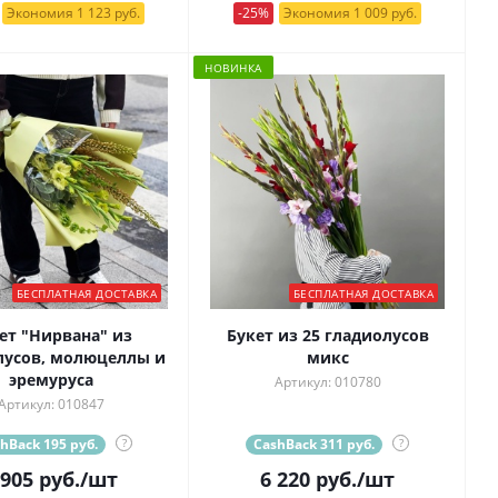
Экономия 1 123 руб.
-25%
Экономия 1 009 руб.
НОВИНКА
БЕСПЛАТНАЯ ДОСТАВКА
БЕСПЛАТНАЯ ДОСТАВКА
ет "Нирвана" из
Букет из 25 гладиолусов
лусов, молюцеллы и
микс
эремуруса
Артикул: 010780
Артикул: 010847
hBack 195 руб.
?
CashBack 311 руб.
?
 905
руб.
/шт
6 220
руб.
/шт