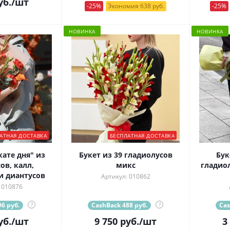
уб.
/шт
-25%
Экономия 638 руб.
-25%
НОВИНКА
НОВИНКА
АТНАЯ ДОСТАВКА
БЕСПЛАТНАЯ ДОСТАВКА
кате дня" из
Букет из 39 гладиолусов
Бук
ов, калл,
микс
гладио
и диантусов
Артикул: 010862
 010876
6 руб.
?
CashBack 488 руб.
?
Cas
уб.
/шт
9 750
руб.
/шт
3