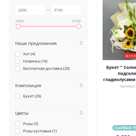
2406
9749
Наши предложения
Хит (
4
)
БЕСПЛ
Новинка (
19
)
Букет " Солн
Бесплатная доставка (
26
)
подсолн
гладиолусами
Композиция
Артикул:
Букет (
26
)
Цветы
Розы (
5
)
CashBack 19
Розы кустовые (
1
)