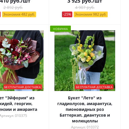
 410
руб.
/шт
3 925
руб.
/шт
2 892 руб.
4 907 руб.
Экономия 482 руб.
-25%
Экономия 982 руб.
НОВИНКА
БЕСПЛАТНАЯ ДОСТАВКА
БЕСПЛАТНАЯ ДОСТАВКА
ет "Эйфория" из
Букет "Лето" из
хидей, георгин,
гладиолусов, амарантуса,
ензии и амаранта
пионовидных роз
Баттеркап, диантусов и
Артикул: 010375
молюцеллы
Артикул: 010372