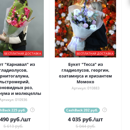
БЕСПЛАТНАЯ ДОСТАВКА
БЕСПЛАТНАЯ ДОСТАВКА
ет "Карнавал" из
Букет "Тесса" из
гладиолусов,
гладиолусов, георгин,
рнитогалума,
озатамнуса и хризантем
льстромерий,
Момоко
оновидных роз,
Артикул: 010883
нума и молюцеллы
Артикул: 010936
hBack 225 руб.
?
CashBack 202 руб.
?
 490
руб.
/шт
4 035
руб.
/шт
5 613 руб.
5 044 руб.