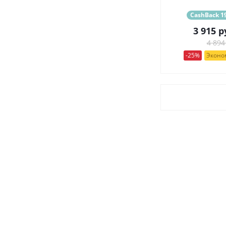
CashBack 19
3 915
р
4 894
-25%
Эконом