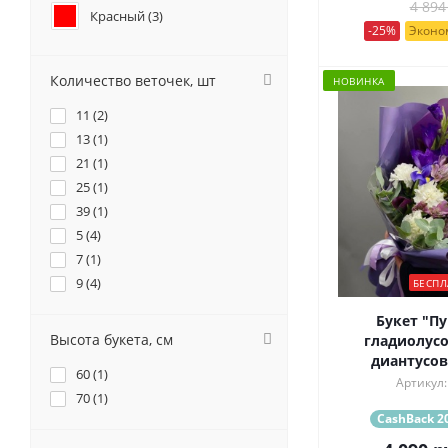
4 894
Красный (
3
)
-25%
Эконом
Бордовый (
2
)
Количество веточек, шт
НОВИНКА
Желтый (
9
)
11 (
2
)
Коралловый (
1
)
13 (
1
)
21 (
1
)
Оранжевый (
2
)
25 (
1
)
39 (
Фиолетовый (
1
)
6
)
5 (
4
)
Разноцветный (
4
)
7 (
1
)
9 (
4
)
БЕСПЛ
Букет "Пу
Высота букета, см
гладиолусо
диантусов
60 (
1
)
Артикул:
70 (
1
)
CashBack 20