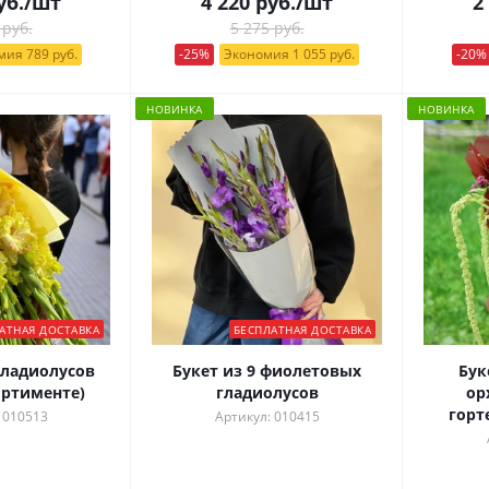
уб.
/шт
4 220
руб.
/шт
2
 руб.
5 275 руб.
ия 789 руб.
-25%
Экономия 1 055 руб.
-20%
НОВИНКА
НОВИНКА
АТНАЯ ДОСТАВКА
БЕСПЛАТНАЯ ДОСТАВКА
гладиолусов
Букет из 9 фиолетовых
Бук
ортименте)
гладиолусов
ор
горт
 010513
Артикул: 010415