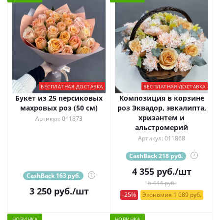
БЕСПЛАТНАЯ ДОСТАВКА
БЕСПЛАТНАЯ ДОСТАВКА
Букет из 25 персиковых
Композиция в корзине
махровых роз (50 см)
роз Эквадор, эвкалипта,
хризантем и
Артикул: 011873
альстромерий
Артикул: 011868
CashBack 218 руб.
?
4 355
руб.
/шт
CashBack 163 руб.
?
5 444 руб.
3 250
руб.
/шт
-25%
Экономия 1 089 руб.
НОВИНКА
НОВИНКА