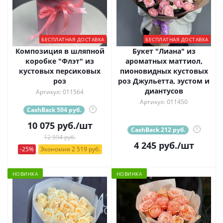
БЕСПЛАТНАЯ ДОСТАВКА
БЕСПЛАТНАЯ ДОСТАВКА
Композиция в шляпной
Букет "Лиана" из
коробке "Флэт" из
ароматных маттиол,
кустовых персиковых
пионовидных кустовых
роз
роз Джульетта, эустом и
диантусов
Артикул: 011564
Артикул: 011450
CashBack 504 руб.
?
10 075
руб.
/шт
CashBack 212 руб.
?
12 594 руб.
4 245
руб.
/шт
-25%
Экономия 2 519 руб.
НОВИНКА
НОВИНКА