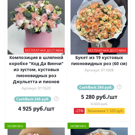
БЕСПЛАТНАЯ ДОСТАВКА
БЕСПЛАТНАЯ ДОСТАВКА
Композиция в шляпной
Букет из 19 кустовых
коробке "Код Да Винчи"
пионовидных роз (60 см)
из эустом, кустовых
Артикул: 011608
пионовидных роз
Джульетта и пионов
CashBack 264 руб.
?
Артикул: 011620
5 280
руб.
/шт
CashBack 246 руб.
?
6 600 руб.
4 925
руб.
/шт
-25%
Экономия 1 320 руб.
НОВИНКА
НОВИНКА