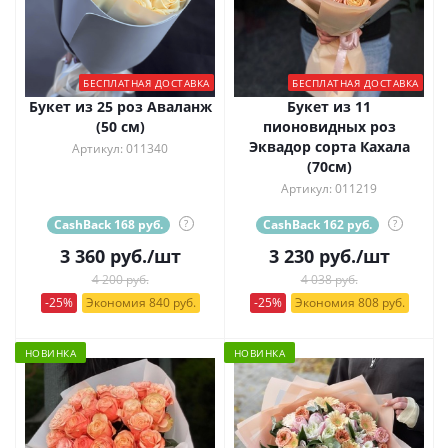
БЕСПЛАТНАЯ ДОСТАВКА
БЕСПЛАТНАЯ ДОСТАВКА
Букет из 25 роз Аваланж
Букет из 11
(50 см)
пионовидных роз
Эквадор сорта Кахала
Артикул: 011340
(70см)
Артикул: 011219
CashBack 168 руб.
?
CashBack 162 руб.
?
3 360
руб.
/шт
3 230
руб.
/шт
4 200 руб.
4 038 руб.
-25%
Экономия 840 руб.
-25%
Экономия 808 руб.
НОВИНКА
НОВИНКА