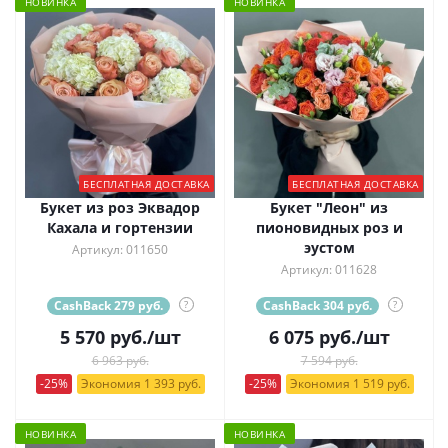
НОВИНКА
НОВИНКА
БЕСПЛАТНАЯ ДОСТАВКА
БЕСПЛАТНАЯ ДОСТАВКА
Букет из роз Эквадор
Букет "Леон" из
Кахала и гортензии
пионовидных роз и
эустом
Артикул: 011650
Артикул: 011628
CashBack 279 руб.
?
CashBack 304 руб.
?
5 570
руб.
/шт
6 075
руб.
/шт
6 963 руб.
7 594 руб.
-25%
Экономия 1 393 руб.
-25%
Экономия 1 519 руб.
НОВИНКА
НОВИНКА