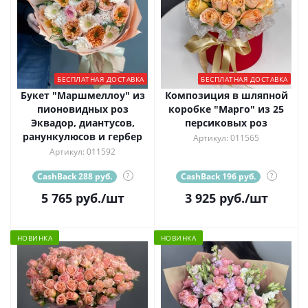
БЕСПЛАТНАЯ ДОСТАВКА
БЕСПЛАТНАЯ ДОСТАВКА
Букет "Маршмеллоу" из
Композиция в шляпной
пионовидных роз
коробке "Марго" из 25
Эквадор, диантусов,
персиковых роз
ранункулюсов и гербер
Артикул: 011565
Артикул: 011592
CashBack 288 руб.
?
CashBack 196 руб.
?
5 765
руб.
/шт
3 925
руб.
/шт
НОВИНКА
НОВИНКА