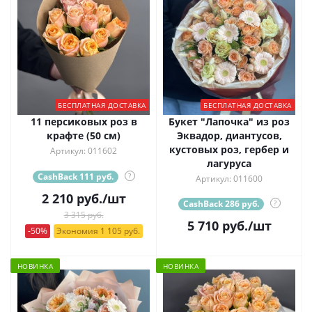
БЕСПЛАТНАЯ ДОСТАВКА
БЕСПЛАТНАЯ ДОСТАВКА
11 персиковых роз в
Букет "Лапочка" из роз
крафте (50 см)
Эквадор, диантусов,
кустовых роз, гербер и
Артикул: 011602
лагуруса
CashBack 111 руб.
?
Артикул: 011600
2 210
руб.
/шт
CashBack 286 руб.
?
3 315 руб.
5 710
руб.
/шт
-50%
Экономия 1 105 руб.
НОВИНКА
НОВИНКА