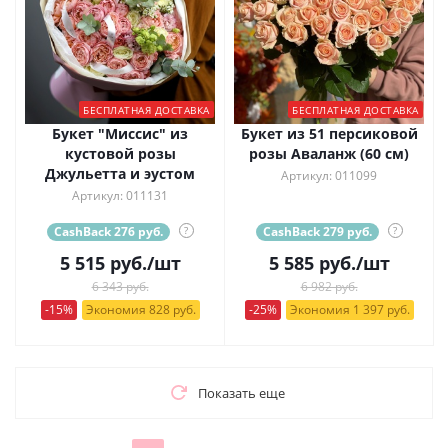
БЕСПЛАТНАЯ ДОСТАВКА
БЕСПЛАТНАЯ ДОСТАВКА
Букет "Миссис" из
Букет из 51 персиковой
кустовой розы
розы Аваланж (60 см)
Джульетта и эустом
Артикул: 011099
Артикул: 011131
CashBack 276 руб.
?
CashBack 279 руб.
?
5 515
руб.
/шт
5 585
руб.
/шт
6 343 руб.
6 982 руб.
-15%
Экономия 828 руб.
-25%
Экономия 1 397 руб.
Показать еще