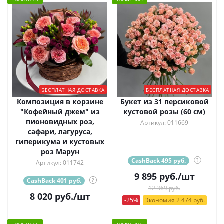
БЕСПЛАТНАЯ ДОСТАВКА
БЕСПЛАТНАЯ ДОСТАВКА
Композиция в корзине
Букет из 31 персиковой
"Кофейный джем" из
кустовой розы (60 см)
пионовидных роз,
Артикул: 011669
сафари, лагуруса,
гиперикума и кустовых
роз Марун
CashBack 495 руб.
?
Артикул: 011742
9 895
руб.
/шт
CashBack 401 руб.
?
12 369 руб.
8 020
руб.
/шт
-25%
Экономия 2 474 руб.