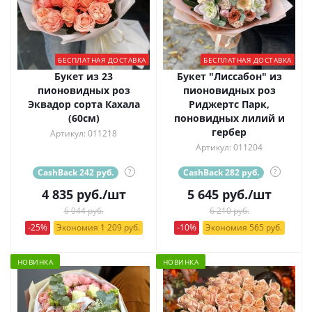
БЕСПЛАТНАЯ ДОСТАВКА
БЕСПЛАТНАЯ ДОСТАВКА
Букет из 23
Букет "Лиссабон" из
пионовидных роз
пионовидных роз
Эквадор сорта Кахала
Риджертс Парк,
(60см)
поновидных лилий и
гербер
Артикул: 011218
Артикул: 011204
CashBack 242 руб.
?
CashBack 282 руб.
?
4 835
руб.
/шт
5 645
руб.
/шт
6 044 руб.
6 210 руб.
-25%
Экономия 1 209 руб.
-10%
Экономия 565 руб.
НОВИНКА
НОВИНКА