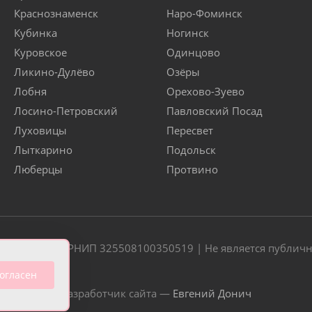
Краснознаменск
Наро-Фоминск
Кубинка
Ногинск
Куровское
Одинцово
Ликино-Дулёво
Озёры
Лобня
Орехово-Зуево
Лосино-Петровский
Павловский Посад
Луховицы
Пересвет
Лыткарино
Подольск
Люберцы
Протвино
20 | ОГРН/ОГРНИП 325508100350519 | Не является публич
огласен
Разработчик сайта —
Евгений Донич