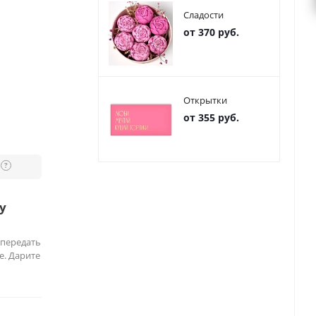
Сладости
от 370 руб.
Открытки
от 355 руб.
?
у
 передать
е. Дарите