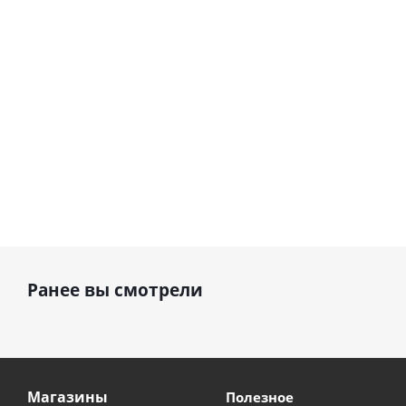
см)
1 330
895
руб.
895
руб.
руб.
Ранее вы смотрели
Магазины
Полезное