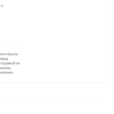
 в
ото букета
перед
отправкой по
вашему
желанию