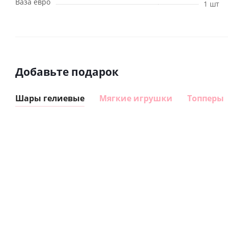
Ваза евро
1 шт
Добавьте подарок
Шары гелиевые
Мягкие игрушки
Топперы
Шар
Шар
сердце I
гелиевый
love you
цифра 8
Сердце розовое
(45 см)
(40х102
фольгированный
см)
шар с гелием (45