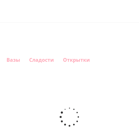
Вазы
Сладости
Открытки
Шар круг
Шар
Шар
Шар
Самая
гелиевый
гелиевый
Звезда - С
самая
цифра 4
цифра 1
днем
(40х102
(40х102
рождения
см)
см)
(45 см)