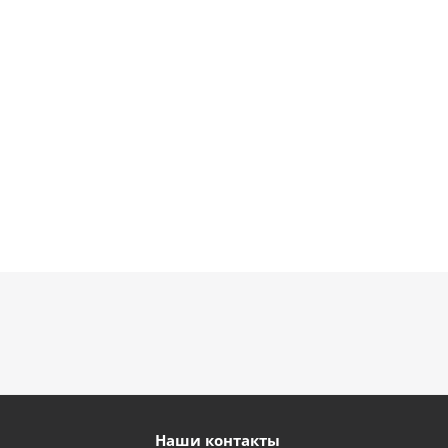
895
1 330
1 330
900
руб.
руб.
руб.
руб.
Наши контакты