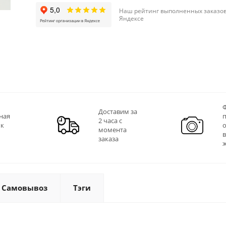
Наш рейтинг выполненных заказов
Яндексе
Ф
Доставим за
ная
2 часа с
 к
момента
заказа
Самовывоз
Тэги