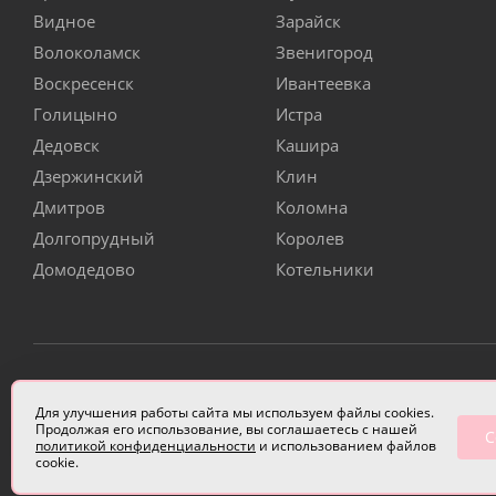
Видное
Зарайск
Волоколамск
Звенигород
Воскресенск
Ивантеевка
Голицыно
Истра
Дедовск
Кашира
Дзержинский
Клин
Дмитров
Коломна
Долгопрудный
Королев
Домодедово
Котельники
ИП Чулкова Анастасия Александровна ИНН 3314058227
Для улучшения работы сайта мы используем файлы cookies.
Продолжая его использование, вы соглашаетесь с нашей
С
политикой конфиденциальности
и использованием файлов
cookie.