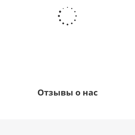
Шар круг
Шар
Шар
Самая
гелиевый
Шар круг
Звезда - С
самая
цифра 1
Моему
днем
(40х102
медвежонку
рождения
см)
(45 см)
1 330
895
900
руб.
руб.
руб.
900
руб.
Отзывы о нас