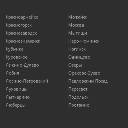
Красноармейск
Можайск
Красногорск
Москва
Краснозаводск
Мытищи
Краснознаменск
Наро-Фоминск
Кубинка
Ногинск
Куровское
Одинцово
Ликино-Дулёво
Озёры
Лобня
Орехово-Зуево
Лосино-Петровский
Павловский Посад
Луховицы
Пересвет
Лыткарино
Подольск
Люберцы
Протвино