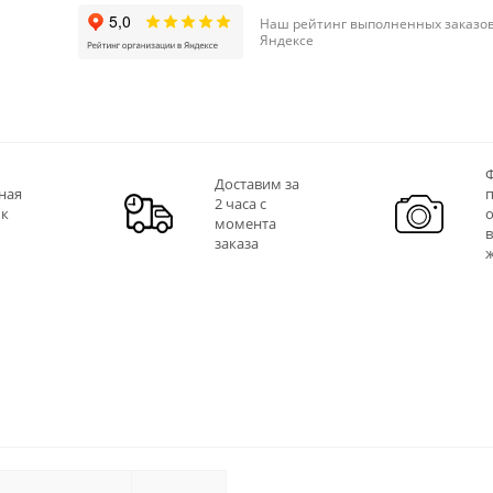
Наш рейтинг выполненных заказов
Яндексе
Ф
Доставим за
ная
2 часа с
 к
момента
заказа