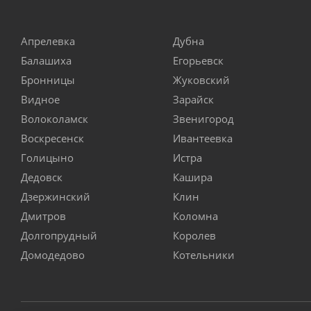
Апрелевка
Дубна
Балашиха
Егорьевск
Бронницы
Жуковский
Видное
Зарайск
Волоколамск
Звенигород
Воскресенск
Ивантеевка
Голицыно
Истра
Дедовск
Кашира
Дзержинский
Клин
Дмитров
Коломна
Долгопрудный
Королев
Домодедово
Котельники