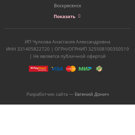
Воскресенск
Показать
ИП Чулкова Анастасия Александровна
ИНН 331405822720 | ОГРН/ОГРНИП 325508100350519
| Не является публичной офертой
Разработчик сайта —
Евгений Донич