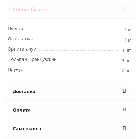
Состав букета
Пленка
1 м
Лента атлас
1 м
Орнитагалум
3 шт
Тюльпан Французский
9 шт
Прунус
2 шт
Доставка
Оплата
Самовывоз