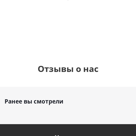
фольгированный
см)
см)
шар с гелием (45
см)
1 330
1 330
руб.
895
руб.
руб.
Отзывы о нас
Ранее вы смотрели