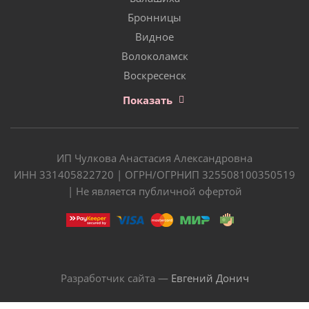
Бронницы
Видное
Волоколамск
Воскресенск
Показать
ИП Чулкова Анастасия Александровна
ИНН 331405822720 | ОГРН/ОГРНИП 325508100350519
| Не является публичной офертой
Разработчик сайта —
Евгений Донич