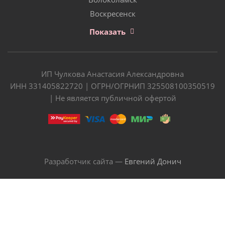
Воскресенск
Показать
ИП Чулкова Анастасия Александровна
ИНН 331405822720 | ОГРН/ОГРНИП 325508100350519
| Не является публичной офертой
Разработчик сайта —
Евгений Донич