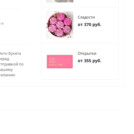
Сладости
 в
от 370 руб.
ото букета
Открытки
перед
от 355 руб.
отправкой по
вашему
желанию