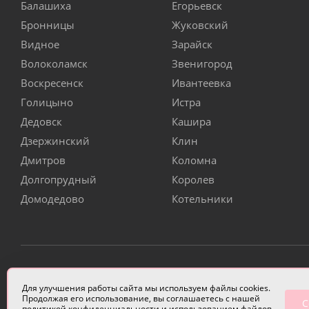
Балашиха
Егорьевск
Бронницы
Жуковский
Видное
Зарайск
Волоколамск
Звенигород
Воскресенск
Ивантеевка
Голицыно
Истра
Дедовск
Кашира
Дзержинский
Клин
Дмитров
Коломна
Долгопрудный
Королев
Домодедово
Котельники
ИП Чулкова Анастасия Александровна ИНН 3314058227
Для улучшения работы сайта мы используем файлы cookies.
Продолжая его использование, вы соглашаетесь с нашей
С
политикой конфиденциальности
и использованием файлов