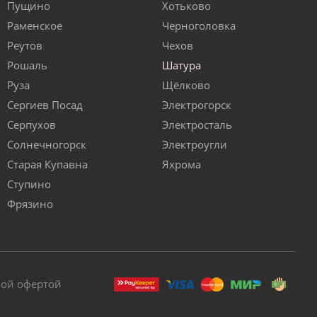
Пущино
Хотьково
Раменское
Черноголовка
Реутов
Чехов
Рошаль
Шатура
Руза
Щёлково
Сергиев Посад
Электрогорск
Серпухов
Электросталь
Солнечногорск
Электроугли
Старая Купавна
Яхрома
Ступино
Фрязино
ной офертой