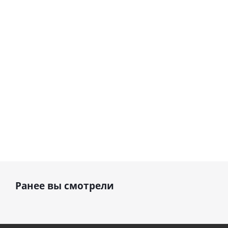
(45 см)
Сердце розовое
(40х102
фольгированный
см)
шар с гелием (45
см)
895
1 330
руб.
руб.
895
руб.
Ранее вы смотрели