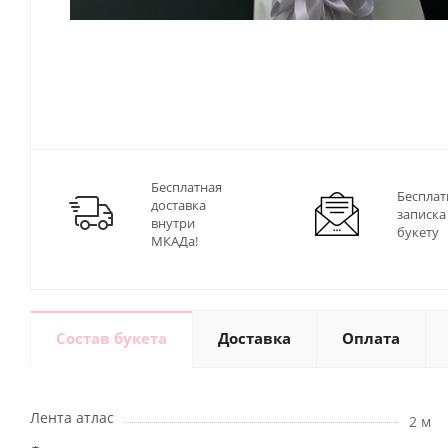
Бесплатная
Бесплат
доставка
записка
внутри
букету
МКАДа!
Состав букета
Доставка
Оплата
Лента атлас
2 м