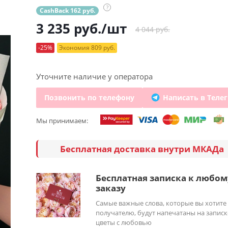
?
CashBack 162 руб.
3 235
руб.
/шт
4 044 руб.
-25%
Экономия 809 руб.
Уточните наличие у оператора
Позвонить по телефону
Написать в Теле
Мы принимаем:
Бесплатная доставка внутри МКАДа
Бесплатная записка к любом
заказу
Самые важные слова, которые вы хотите
получателю, будут напечатаны на записк
цветы с любовью