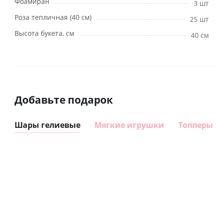
Фоамиран
3 шт
Роза тепличная (40 см)
25 шт
Высота букета, см
40 см
Добавьте подарок
Шары гелиевые
Мягкие игрушки
Топперы
Шар
Шар
сердце I
гелиевый
love you
цифра 8