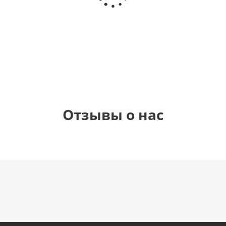
(40х102
(40х102
(40х102
рождения
см)
см)
см)
(45 см)
1 330
1 330
1 330
895
руб.
руб.
руб.
руб.
Отзывы о нас