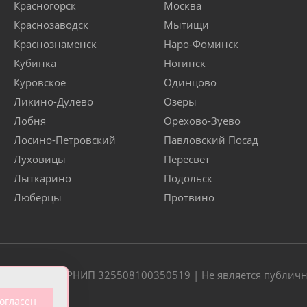
Красногорск
Москва
Краснозаводск
Мытищи
Краснознаменск
Наро-Фоминск
Кубинка
Ногинск
Куровское
Одинцово
Ликино-Дулёво
Озёры
Лобня
Орехово-Зуево
Лосино-Петровский
Павловский Посад
Луховицы
Пересвет
Лыткарино
Подольск
Люберцы
Протвино
20 | ОГРН/ОГРНИП 325508100350519 | Не является публич
огласен