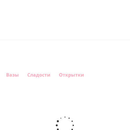
Вазы
Сладости
Открытки
Шар
Шар
Шар
Шар
гелиевый
гелиевый
гелиевый
Звезда - С
цифра 4
цифра 3
цифра 1
днем