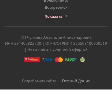
Волоколамск
Воскресенск
Показать
ИП Чулкова Анастасия Александровна
ИНН 331405822720 | ОГРН/ОГРНИП 325508100350519
| Не является публичной офертой
Разработчик сайта —
Евгений Донич